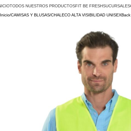
NICIO
TODOS NUESTROS PRODUCTOS
FIT BE FRESH
SUCURSALES
Inicio
CAMISAS Y BLUSAS
CHALECO ALTA VISIBILIDAD UNISEX
Back